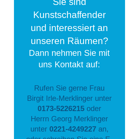
Sie sind
Kunstschaffender
und interessiert an
unseren Räumen?
Dann nehmen Sie mit
uns Kontakt auf:
Rufen Sie gerne Frau
Birgit Irle-Merklinger unter
0173-5226215
oder
Herrn Georg Merklinger
unter
0221-4249227
an,